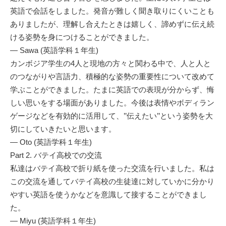
英語で会話をしました。発音が難しく聞き取りにくいことも
ありましたが、理解し合えたときは嬉しく、諦めずに伝え続
ける姿勢を身につけることができました。
— Sawa (英語学科１年生)
カンボジア学生の4人と現地の方々と関わる中で、人と人と
のつながりや言語力、積極的な姿勢の重要性について改めて
学ぶことができました。たまに英語での表現が分からず、悔
しい思いをする場面がありました。今後は表情やボディラン
ゲージなどを有効的に活用して、’’伝えたい’’という姿勢を大
切にしていきたいと思います。
— Oto (英語学科１年生)
Part 2. バテイ高校での交流
私達はバテイ高校で折り紙を使った交流を行いました。私は
この交流を通してバテイ高校の生徒達に対していかに分かり
やすい英語を使うかなどを意識して接することができまし
た。
— Miyu (英語学科１年生)